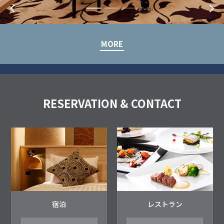
MORE
MORE
MORE
RESERVATION & CONTACT
宿泊
レストラン