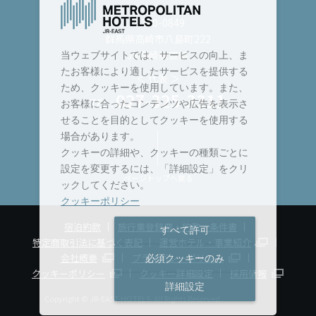
〒370-0849
群馬県高崎市八島町222
JR高崎駅直結
当ウェブサイトでは、サービスの向上、ま
たお客様により適したサービスを提供する
＜ 代表 ＞
ため、クッキーを使用しています。また、
027-325-3311
TEL :
お客様に合ったコンテンツや広告を表示さ
せることを目的としてクッキーを使用する
場合があります。
クッキーの詳細や、クッキーの種類ごとに
設定を変更するには、「詳細設定」をクリ
ページトップへ戻る
ックしてください。
クッキーポリシー
宿泊約款
旅行業登録票・約款・条件書
すべて許可
特定商取引法に基づく表記
運営ホテル・事業紹介
会社概要
プライバシーポリシー
必須クッキーのみ
クッキーポリシー
クッキー詳細設定
採用情報
詳細設定
Copyright © JR-EAST HOTELS. All Rights Reserved.